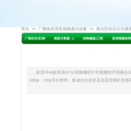
首页
广播级高清音视频通讯设备
通讯型会议云台摄
>>
>>
广播级高清音视频通讯设备
画面分割器（处理器）
控制键盘|工程宝
高清视频矩
派尼珂
超高清
云镜摄像机针对视频软件视频会
4K
EPT
，
等分辨率。集成全向拾音及高音质喇叭音频
1080p
720p