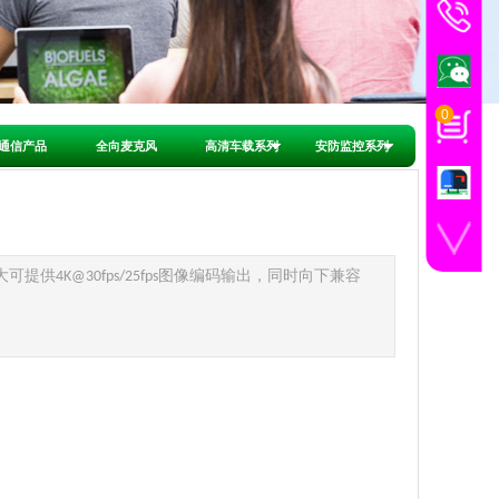
技术咨询
销售
1856548
销售
销售
1856548
0
通信产品
全向麦克风
高清车载系列
安防监控系列
手机扫一扫
大可提供
图像编码输出，同时向下兼容
4K@30fps/25fps