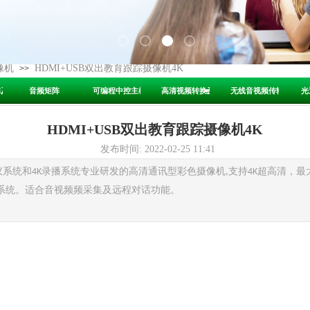
像机
HDMI+USB双出教育跟踪摄像机4K
>>
阵及拼接处理器
音频矩阵
可编程中控主机
高清视频转换及传输器
无线音视频传输器
光
HDMI+USB双出教育跟踪摄像机4K
发布时间: 2022-02-25 11:41
议系统和
录播系统专业研发的高清通讯型彩色摄像机
支持
超高清，最
4K
,
4K
系统。适合音视频频采集及远程对话功能。