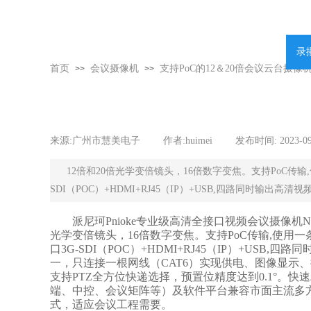
录
首页
会议摄像机
支持PoC的12＆20倍会议云台摄像
>>
>>
来源:
广州市慧美电子
|
作者:
huimei
|
发布时间:
2023-0
12倍和20倍光学变倍镜头，16倍数字变焦。支持PoC
SDI（POC）+HDMI+RJ45（IP）+USB,四路同时输出高清视
派尼珂Pnioke专业级高清全接口视频会议摄像机NK-H
光学变倍镜头，16倍数字变焦。支持PoC传输,使
口3G-SDI（POC）+HDMI+RJ45（IP）+US
一，只连接一根网线（CAT6）实现供电、图像显示
支持PTZ全方位快递选择，预置位精度达到0.1°。快
端、中控、会议矩阵等）及软件平台兼容市面主流多
式，适应会议工程需要。