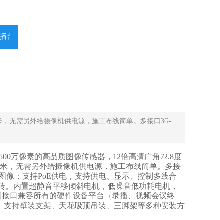
播台
0米，无需另外给摄像机供电源，施工布线简单。多接口3G-
OS 500万像素的高品质图像传感器，12倍高清广角72.8度
00米，无需另外给摄像机供电源，施工布线简单。多接
/60Hz图像；支持PoE供电，支持供电、显示、控制多线合
翻转。内置超静音平移倾斜电机，低噪音低功耗电机，
制接口兼容所有的硬件设备平台（录播、视频会议终
，支持壁装支架、天花吸顶吊装、三脚架等多种安装方