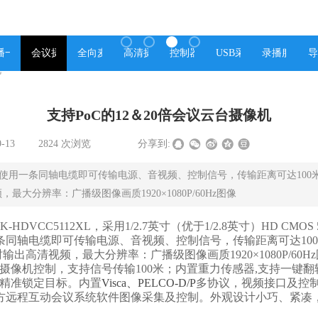
播一体机
会议摄像机
全向麦克风
高清摄像机
控制器
USB采集盒
录播服务器
导
机
支持PoC的12＆20倍会议云台摄像机
9-13
|
2824
次浏览
|
|
分享到:
传输,使用一条同轴电缆即可传输电源、音视频、控制信号，传输距离可达10
频，最大分辨率：广播级图像画质1920×1080P/60Hz图像
DVCC5112XL，采用1/2.7英寸（优于1/2.8英寸）HD CM
用一条同轴电缆即可传输电源、音视频、控制信号，传输距离可达1
B,四路同时输出高清视频，最大分辨率：广播级图像画质1920×1080P
、摄像机控制，支持信号传输100米；内置重力传感器,支持一键
速精准锁定目标。内置
Visca
、PELCO-D/P
多协议，视频接口及控
方远程互动会议系统软件图像采集及控制。外观设计小巧、紧凑